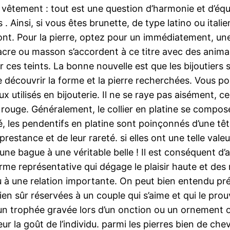
êtement : tout est une question d’harmonie et d’équi
 Ainsi, si vous êtes brunette, de type latino ou italien
ont. Pour la pierre, optez pour un immédiatement, une
cre ou masson s’accordent à ce titre avec des animau
 ces teints. La bonne nouvelle est que les bijoutier
de découvrir la forme et la pierre recherchées. Vous p
ux utilisés en bijouterie. Il ne se raye pas aisément, ce
 rouge. Généralement, le collier en platine se compos
ité, les pendentifs en platine sont poinçonnés d’une tê
 prestance et de leur rareté. si elles ont une telle val
une bague à une véritable belle ! Il est conséquent d’
forme représentative qui dégage le plaisir haute et de
 à une relation importante. On peut bien entendu pré
n sûr réservées à un couple qui s’aime et qui le prouve
n trophée gravée lors d’un onction ou un ornement o
eur la goût de l’individu. parmi les pierres bien de c